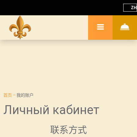
ZH
首页
–
我的账户
Личный кабинет
联系方式