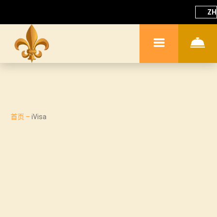
ZH
首页
–
iVisa